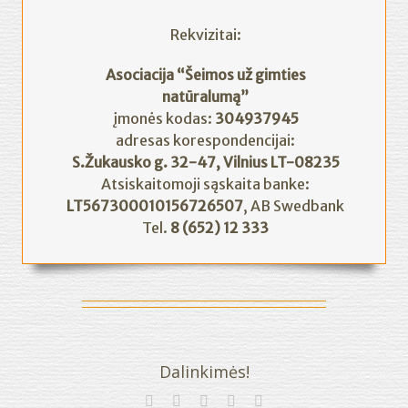
Rekvizitai:
Asociacija “Šeimos už gimties
natūralumą”
įmonės kodas:
304937945
adresas korespondencijai:
S.Žukausko g. 32-47, Vilnius LT-08235
Atsiskaitomoji sąskaita banke:
LT567300010156726507
, AB Swedbank
Tel.
8 (652) 12 333
Dalinkimės!
Facebook
Twitter
Linkedin
Google+
Email