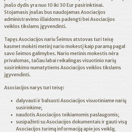
įnašo dydis yra nuo 10 iki 30 Eur pasirinktinai.
Stojamasis įnašas bus naudojamas Asociacijos
administravimo išlaidoms padengti bei Asociacijos
veiklos tikslams įgyvendinti.
Tapęs Asociacijos nariu Šeimos atstovas turi teisę
kasmet mokėti metinį nario mokestį kaip paramą pagal
savo šeimos galimybes. Nario metinis mokestis nėra
privalomas, tačiau labai reikalingas visuotinio narių
susirinkimo numatytiems Asociacijos veiklos tikslams
įgyvendinti.
Asociacijos narys turi teisę:
dalyvauti ir balsuoti Asociacijos visuotiniame narių
susirinkime;
naudotis Asociacijos teikiamomis paslaugomis;
susipažinti su Asociacijos dokumentais ir gauti visą
Asociacijos turimą informaciją apie jos veiklą;