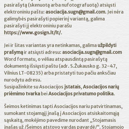
pasirašytą (skenuotą arba nufotografuotą) atsiųsti
elektroniniu paštu:
asociacija.sugn@gmail.com
. Jei nėra
galimybės pasirašyti popierinį variantą, galima
pasirašyti jį elektroniniu parašu
https://www.gosign.lt/lt/
.
Jei ir šitas variantas yra netinkamas, galima
užpildyti
prašymą
ir atsiųsti adresu:
asociacija.sugn@gmail.com
Word formatu, o vėliau atspausdintą pasirašytą
dokumentą išsiųsti paštu (adr. S.Žukausko g. 32-47,
Vilnius LT-08235) arba pristatyti tuo pačiu anksčiau
nurodytu adresu.
Susipažinkite su Asociacijos
įstatais
,
Asociacijos narių
priėmimo tvarka
bei
Asociacijos privatumo politika
.
Šeimos ketinimas tapti Asociacijos nariu patvirtinamas,
sumokant stojamąjį įnašą į Asociacijos atsiskaitomąją
sąskaitą, mokėjimo pavedime nurodant „Stojamasis
įnašas už /Šeimos atstovo vardas pavardė/“. Stojamojo