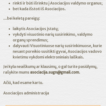
rinkti ir būti išrinktu į Asociacijos valdymo organus;
bet kada išstoti iš Asociacijos.
…bei keletą pareigų:
laikytis Asociacijos įstatų;
vykdyti visuotinio narių susirinkimo, valdymo
organų sprendimus;
dalyvauti Visuotiniuose narių susirinkimuose, kurie
nesant poreikio susitikti gyvai, Asociacijos vadovo
kvietimu vykdomi elektroniniais laiškais.
Jei kyla neaiškumų ar klausimų, o gal turite pasiūlymų,
rašykite mums
asociacija.sugn@gmail.com
.
Ačiū, kad esame kartu.
Asociacijos administracija