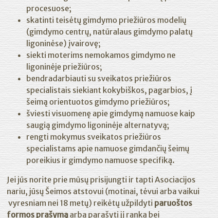
procesuose;
skatinti teisėtų gimdymo priežiūros modelių
(gimdymo centrų, natūralaus gimdymo palatų
ligoninėse) įvairovę;
siekti moterims nemokamos gimdymo ne
ligoninėje priežiūros;
bendradarbiauti su sveikatos priežiūros
specialistais siekiant kokybiškos, pagarbios, į
šeimą orientuotos gimdymo priežiūros;
šviesti visuomenę apie gimdymą namuose kaip
saugią gimdymo ligoninėje alternatyvą;
rengti mokymus sveikatos priežiūros
specialistams apie namuose gimdančių šeimų
poreikius ir gimdymo namuose specifiką.
Jei jūs norite prie mūsų prisijungti ir tapti Asociacijos
nariu, jūsų Šeimos atstovui (motinai, tėvui arba vaikui
vyresniam nei 18 metų) reikėtų užpildyti
paruoštos
formos prašymą
arba parašyti jį ranka bei