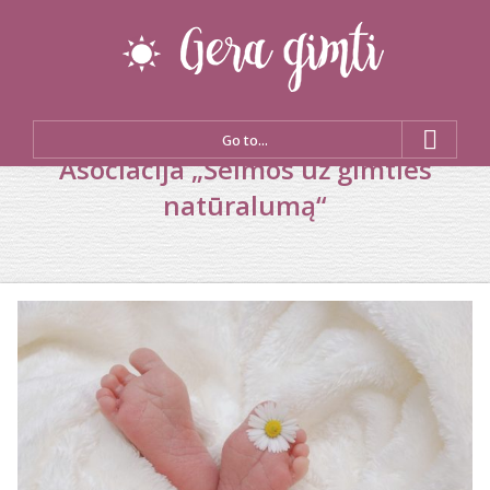
Go to...
Asociacija „Šeimos už gimties
natūralumą“