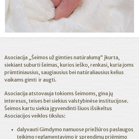
Asociacija „Šeimos už gimties natūralumą“ įkurta,
siekiant suburti šeimas, kurios ieško, renkasi, kuria joms
priimtiniausius, saugiausius bei natūraliausius kelius
vaikams gimti ir augti.
Asociacija atstovauja tokioms šeimoms, gina jų
interesus, teises bei siekius valstybinėse institucijose.
Šeimos kartu siekia įgyvendinti šiuos išsikeltus
Asociacijos veiklos tikslus:
dalyvauti Gimdymo namuose priežiūros paslaugos
teikimo reglamentavimo ir sprendimų priėmimo