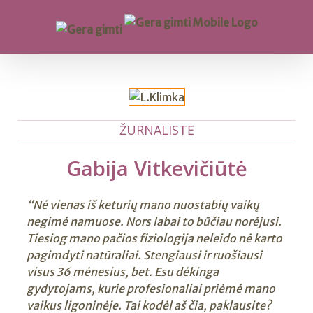
ŽURNALISTĖ
Gabija Vitkevičiūtė
“Nė vienas iš keturių mano nuostabių vaikų
negimė namuose. Nors labai to būčiau norėjusi.
Tiesiog mano pačios fiziologija neleido nė karto
pagimdyti natūraliai. Stengiausi ir ruošiausi
visus 36 mėnesius, bet. Esu dėkinga
gydytojams, kurie profesionaliai priėmė mano
vaikus ligoninėje. Tai kodėl aš čia, paklausite?