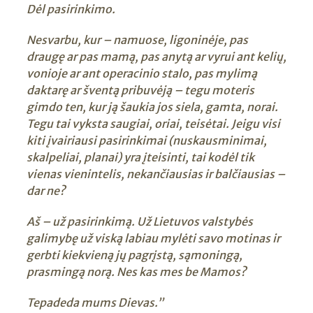
Dėl pasirinkimo.
Nesvarbu, kur – namuose, ligoninėje, pas
draugę ar pas mamą, pas anytą ar vyrui ant kelių,
vonioje ar ant operacinio stalo, pas mylimą
daktarę ar šventą pribuvėją – tegu moteris
gimdo ten, kur ją šaukia jos siela, gamta, norai.
Tegu tai vyksta saugiai, oriai, teisėtai. Jeigu visi
kiti įvairiausi pasirinkimai (nuskausminimai,
skalpeliai, planai) yra įteisinti, tai kodėl tik
vienas vienintelis, nekančiausias ir balčiausias –
dar ne?
Aš – už pasirinkimą. Už Lietuvos valstybės
galimybę už viską labiau mylėti savo motinas ir
gerbti kiekvieną jų pagrįstą, sąmoningą,
prasmingą norą. Nes kas mes be Mamos?
Tepadeda mums Dievas.”