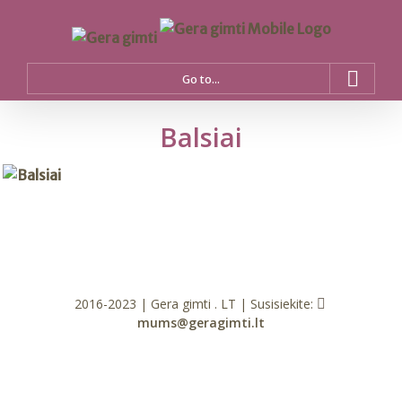
Go to...
Balsiai
2016-2023 | Gera gimti . LT | Susisiekite:
mums@geragimti.lt