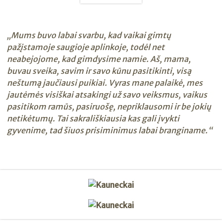
„Mums buvo labai svarbu, kad vaikai gimtų
pažįstamoje saugioje aplinkoje, todėl net
neabejojome, kad gimdysime namie. Aš, mama,
buvau sveika, savim ir savo kūnu pasitikinti, visą
neštumą jaučiausi puikiai. Vyras mane palaikė, mes
jautėmės visiškai atsakingi už savo veiksmus, vaikus
pasitikom ramūs, pasiruošę, nepriklausomi ir be jokių
netikėtumų. Tai sakrališkiausia kas gali įvykti
gyvenime, tad šiuos prisiminimus labai branginame.“