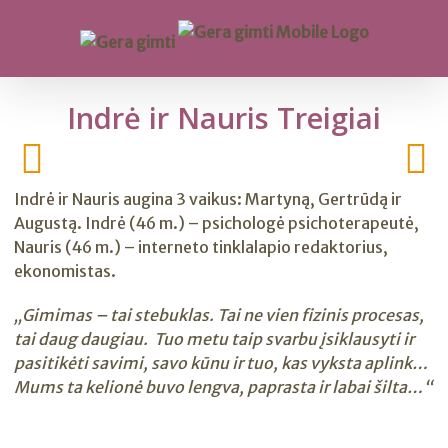
Indrė ir Nauris Treigiai
Indrė ir Nauris augina 3 vaikus: Martyną, Gertrūdą ir
Augustą. Indrė (46 m.) – psichologė psichoterapeutė,
Nauris (46 m.) – interneto tinklalapio redaktorius,
ekonomistas.
„Gimimas – tai stebuklas. Tai ne vien fizinis procesas,
tai daug daugiau. Tuo metu taip svarbu įsiklausyti ir
pasitikėti savimi, savo kūnu ir tuo, kas vyksta aplink…
Mums ta kelionė buvo lengva, paprasta ir labai šilta…“