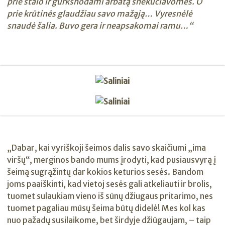
prie stalo ir gurkšnodami arbatą šnekučiavomės. O
prie krūtinės glaudžiau savo mažąją… Vyresnėlė
snaudė šalia. Buvo gera ir neapsakomai ramu…“
„Dabar, kai vyriškoji šeimos dalis savo skaičiumi „ima
viršų“, merginos bando mums įrodyti, kad pusiausvyrą į
šeimą sugrąžintų dar kokios keturios sesės. Bandom
joms paaiškinti, kad vietoj sesės gali atkeliauti ir brolis,
tuomet sulaukiam vieno iš sūnų džiugaus pritarimo, nes
tuomet pagaliau mūsų šeima būtų didelė! Mes kol kas
nuo pažadų susilaikome, bet širdyje džiūgaujam, – taip