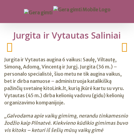
Jurgita ir Vytautas Saliniai
Jurgita ir Vytautas augina 6 vaikus: Saulę, Viltautę,
Simoną, Adomą, Vincentą ir Jurgį. Jurgita (36 m.) –
personalo specialistė, šiuo metu ne tik augina vaikus,
bet ir dirba namuose – administruoja katalikišką
pažinčių svetainę kitoLink.lt, kurią įkūrė kartu su vyru.
Vytautas (45 m.) dirba kelionių vadovu (gidu) kelionių
organizavimo kompanijoje.
„Galvodama apie vaikų gimimą, nerandu tinkamesnio
žodžio kaip Pilnatvė. Kiekvieno kūdikio gimimas buvo
vis kitoks – keturi iš šešių mūsų vaikų gimė