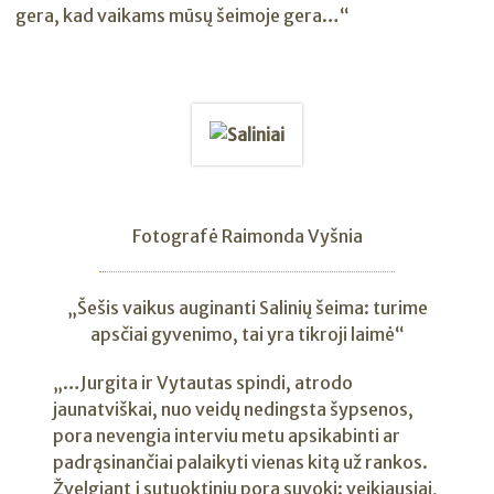
gera, kad vaikams mūsų šeimoje gera…“
Fotografė Raimonda Vyšnia
„Šešis vaikus auginanti Salinių šeima: turime
apsčiai gyvenimo, tai yra tikroji laimė“
„…Jurgita ir Vytautas spindi, atrodo
jaunatviškai, nuo veidų nedingsta šypsenos,
pora nevengia interviu metu apsikabinti ar
padrąsinančiai palaikyti vienas kitą už rankos.
Žvelgiant į sutuoktinių porą suvoki: veikiausiai,