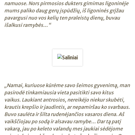
namuose. Nors pirmosios dukters gimimas ligoninėje
mums paliko daug gerų įspūdžių, iš ligoninės grįžau
pavargusi nuo vos kelių ten praleistų dienų, buvau
išalkusi ramybės…“
„Namai, kuriuose kūrėme savo šeimos gyvenimą, man
pasirodė tinkamiausia vieta pasitikti savo kitus
vaikus. Laukiant antrosios, nereikėjo niekur skubėti,
krautis krepšio ir jaudintis, ar nepamiršau ko svarbaus.
Buvo saulėta ir šilta rudenėjančios vasaros diena. Aš
vaikščiojau po sodą ir alsavau ramybe… Dar tą patį
vakarą, jau po keleto valandų mes jaukiai sėdėjome