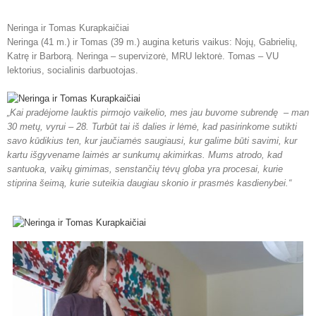
Neringa ir Tomas Kurapkaičiai
Neringa (41 m.) ir Tomas (39 m.) augina keturis vaikus: Nojų, Gabrielių,
Katrę ir Barborą. Neringa – supervizorė, MRU lektorė. Tomas – VU
lektorius, socialinis darbuotojas.
„Kai pradėjome lauktis pirmojo vaikelio, mes jau buvome subrendę – man
30 metų, vyrui – 28. Turbūt tai iš dalies ir lėmė, kad pasirinkome sutikti
savo kūdikius ten, kur jaučiamės saugiausi, kur galime būti savimi, kur
kartu išgyvename laimės ar sunkumų akimirkas. Mums atrodo, kad
santuoka, vaikų gimimas, senstančių tėvų globa yra procesai, kurie
stiprina šeimą, kurie suteikia daugiau skonio ir prasmės kasdienybei.“