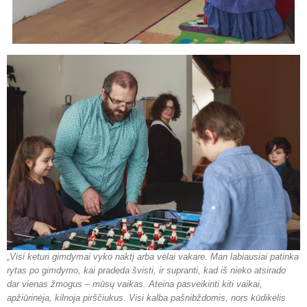
„Visi keturi gimdymai vyko naktį arba vėlai vakare. Man labiausiai patinka
rytas po gimdymo, kai pradeda švisti, ir supranti, kad iš nieko atsirado
dar vienas žmogus – mūsų vaikas. Ateina pasveikinti kiti vaikai,
apžiūrinėja, kilnoja pirščiukus. Visi kalba pašnibždomis, nors kūdikėlis