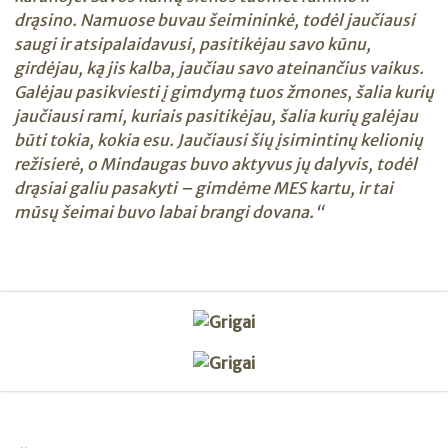
drąsino. Namuose buvau šeimininkė, todėl jaučiausi
saugi ir atsipalaidavusi, pasitikėjau savo kūnu,
girdėjau, ką jis kalba, jaučiau savo ateinančius vaikus.
Galėjau pasikviesti į gimdymą tuos žmones, šalia kurių
jaučiausi rami, kuriais pasitikėjau, šalia kurių galėjau
būti tokia, kokia esu. Jaučiausi šių įsimintinų kelionių
režisierė, o Mindaugas buvo aktyvus jų dalyvis, todėl
drąsiai galiu pasakyti – gimdėme MES kartu, ir tai
mūsų šeimai buvo labai brangi dovana.“