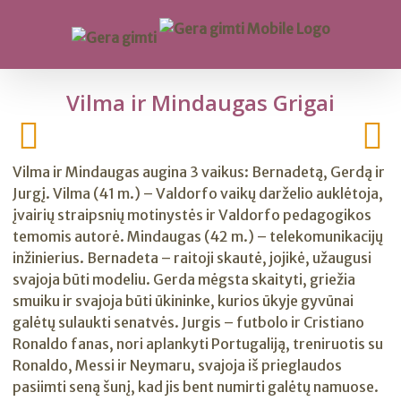
Vilma ir Mindaugas Grigai
Vilma ir Mindaugas augina 3 vaikus: Bernadetą, Gerdą ir
Jurgį. Vilma (41 m.) – Valdorfo vaikų darželio auklėtoja,
įvairių straipsnių motinystės ir Valdorfo pedagogikos
temomis autorė. Mindaugas (42 m.) – telekomunikacijų
inžinierius. Bernadeta – raitoji skautė, jojikė, užaugusi
svajoja būti modeliu. Gerda mėgsta skaityti, griežia
smuiku ir svajoja būti ūkininke, kurios ūkyje gyvūnai
galėtų sulaukti senatvės. Jurgis – futbolo ir Cristiano
Ronaldo fanas, nori aplankyti Portugaliją, treniruotis su
Ronaldo, Messi ir Neymaru, svajoja iš prieglaudos
pasiimti seną šunį, kad jis bent numirti galėtų namuose.