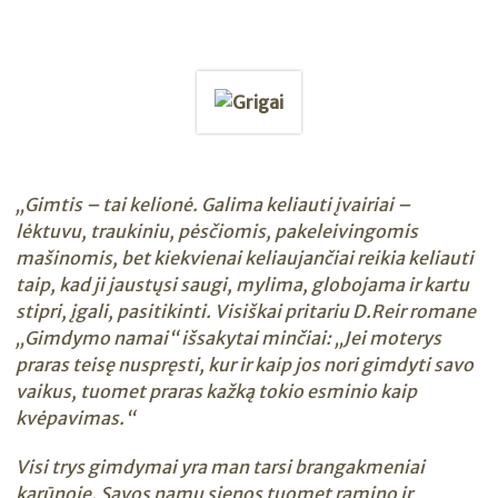
„Gimtis – tai kelionė. Galima keliauti įvairiai –
lėktuvu, traukiniu, pėsčiomis, pakeleivingomis
mašinomis, bet kiekvienai keliaujančiai reikia keliauti
taip, kad ji jaustųsi saugi, mylima, globojama ir kartu
stipri, įgali, pasitikinti. Visiškai pritariu D.Reir romane
„Gimdymo namai“ išsakytai minčiai: „Jei moterys
praras teisę nuspręsti, kur ir kaip jos nori gimdyti savo
vaikus, tuomet praras kažką tokio esminio kaip
kvėpavimas.“
Visi trys gimdymai yra man tarsi brangakmeniai
karūnoje. Savos namų sienos tuomet ramino ir