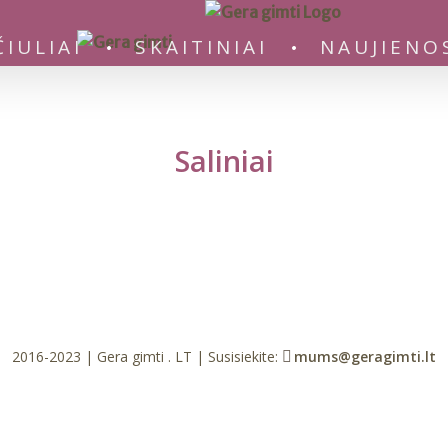
ČIULIAI
SKAITINIAI
NAUJIENO
Saliniai
2016-2023 | Gera gimti . LT | Susisiekite:
mums@geragimti.lt